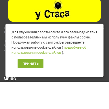
Указанные на сайте цены не являются публичной офертой (ст.435,
437 ГК РФ).
Для улучшения работы сайта и его взаимодействия
с пользователями мы используем файлы cookie.
Используемые на сайте изображения товаров могут включать
Продолжая работу с сайтом, Вы разрешаете
дополнительное оборудование и компоненты, не входящие в
использование cookie-файлов (
подробнее об
стандартную комплектацию товара.
использовании cookie-файлов
).
ПРИНЯТЬ
МЕНЮ
Каталог товаров
Оплата и доставка
О нас
Услуги