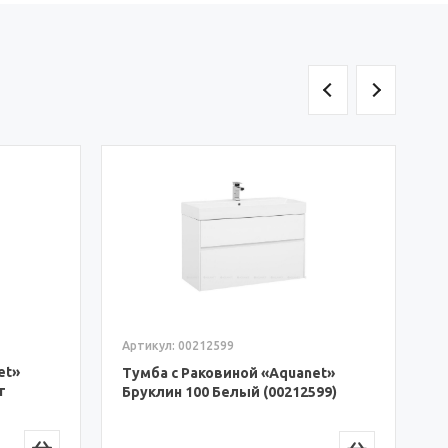
А
Т
Б
4
Артикул: 00212599
et»
Тумба с Раковиной «Aquanet»
т
Бруклин 100 Белый (00212599)