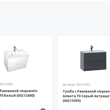
00212680
Артикул: 00213093
 Раковиной «Aquanet»
Тумба с Раковиной «Aquan
70 Белый (00212680)
Алвита 70 Серый Антраци
(00213093)