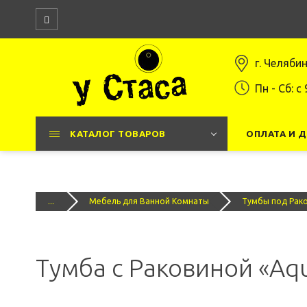
г. Челяби
Пн - Сб: c 
КАТАЛОГ ТОВАРОВ
ОПЛАТА И 
...
Мебель для Ванной Комнаты
Тумбы под Рак
Тумба с Раковиной «Aq