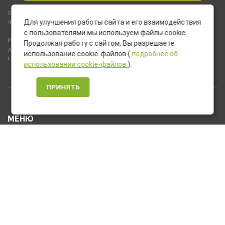
Указанные на сайте цены не являются публичной офертой (ст.435,
437 ГК РФ).
Для улучшения работы сайта и его взаимодействия
с пользователями мы используем файлы cookie.
Используемые на сайте изображения товаров могут включать
Продолжая работу с сайтом, Вы разрешаете
дополнительное оборудование и компоненты, не входящие в
использование cookie-файлов (
подробнее об
стандартную комплектацию товара.
использовании cookie-файлов
).
ПРИНЯТЬ
МЕНЮ
Каталог товаров
Оплата и доставка
О нас
Услуги
Новости и Акции
Контакты
На главную