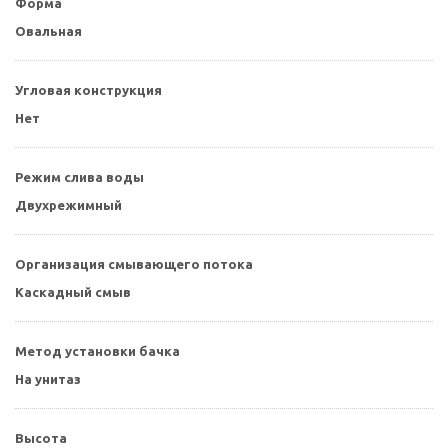
Форма
Овальная
Угловая конструкция
Нет
Режим слива воды
Двухрежимный
Организация смывающего потока
Каскадный смыв
Метод установки бачка
На унитаз
Высота