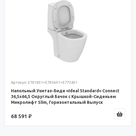
Артикул: E781801+E785601+E772401
Напольный Унитаз-Биде «Ideal Standard» Connect
36,5x66,5 Округлый Бачок с Крышкой-Сиденьем
Микролифт Slim, Горизонтальный Выпуск
(E781801+E785601+E772401)
68 591 ₽