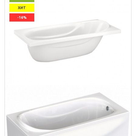
ХИТ
-16%