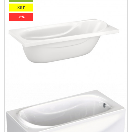
ХИТ
-6%