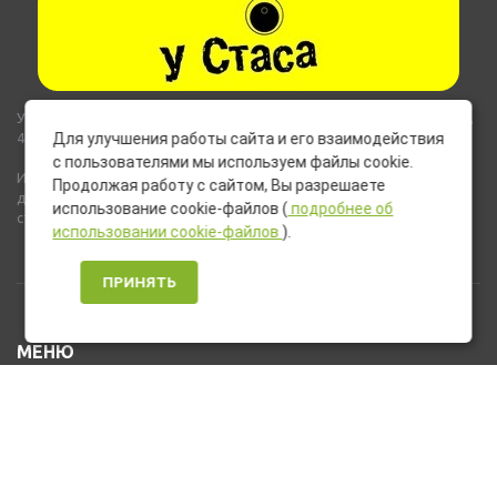
Указанные на сайте цены не являются публичной офертой (ст.435,
437 ГК РФ).
Для улучшения работы сайта и его взаимодействия
с пользователями мы используем файлы cookie.
Используемые на сайте изображения товаров могут включать
Продолжая работу с сайтом, Вы разрешаете
дополнительное оборудование и компоненты, не входящие в
использование cookie-файлов (
подробнее об
стандартную комплектацию товара.
использовании cookie-файлов
).
ПРИНЯТЬ
МЕНЮ
Каталог товаров
Оплата и доставка
О нас
Услуги