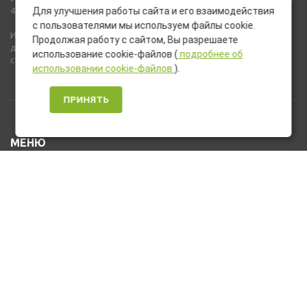
437 ГК РФ).
Для улучшения работы сайта и его взаимодействия
с пользователями мы используем файлы cookie.
Используемые на сайте изображения товаров могут включать
Продолжая работу с сайтом, Вы разрешаете
дополнительное оборудование и компоненты, не входящие в
использование cookie-файлов (
подробнее об
стандартную комплектацию товара.
использовании cookie-файлов
).
ПРИНЯТЬ
МЕНЮ
Каталог товаров
Оплата и доставка
О нас
Услуги
Новости и Акции
Контакты
На главную