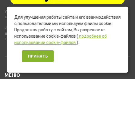
Указанные на сайте цены не являются публичной офертой (ст.435,
437 ГК РФ).
Для улучшения работы сайта и его взаимодействия
с пользователями мы используем файлы cookie.
Используемые на сайте изображения товаров могут включать
Продолжая работу с сайтом, Вы разрешаете
дополнительное оборудование и компоненты, не входящие в
использование cookie-файлов (
подробнее об
стандартную комплектацию товара.
использовании cookie-файлов
).
ПРИНЯТЬ
МЕНЮ
Каталог товаров
Оплата и доставка
О нас
Услуги
Новости и Акции
Контакты
На главную