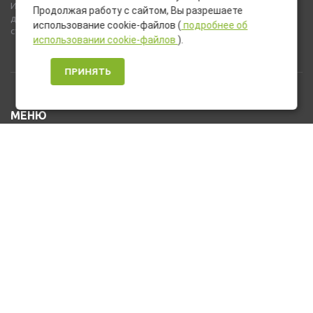
Используемые на сайте изображения товаров могут включать
Продолжая работу с сайтом, Вы разрешаете
дополнительное оборудование и компоненты, не входящие в
использование cookie-файлов (
подробнее об
стандартную комплектацию товара.
использовании cookie-файлов
).
ПРИНЯТЬ
МЕНЮ
Каталог товаров
Оплата и доставка
О нас
Услуги
Новости и Акции
Контакты
На главную
КОНТАКТЫ