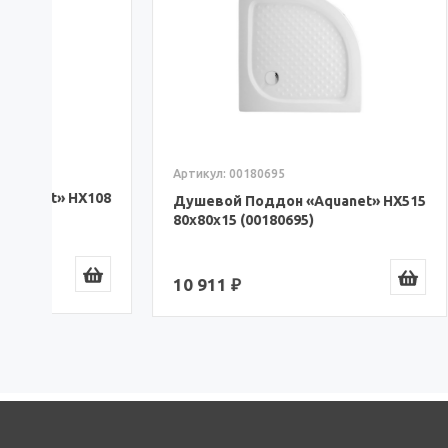
Артикул: 00180695
Артикул:
08
Душевой Поддон «Aquanet» HX515
Душевой
80x80x15 (00180695)
90x90x3
10 911 ₽
18 580 