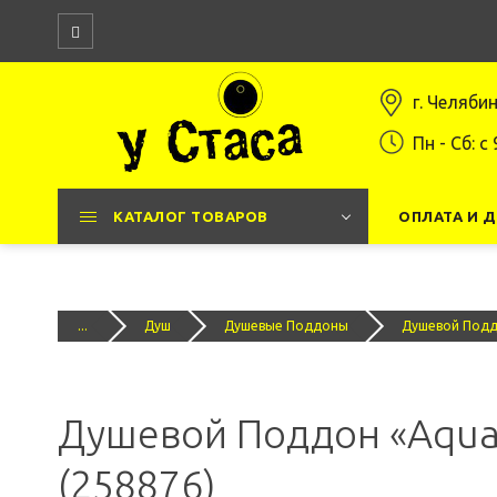
г. Челяби
Пн - Сб: c 
КАТАЛОГ ТОВАРОВ
ОПЛАТА И 
...
Душ
Душевые Поддоны
Душевой Поддо
Душевой Поддон «Aquan
(258876)