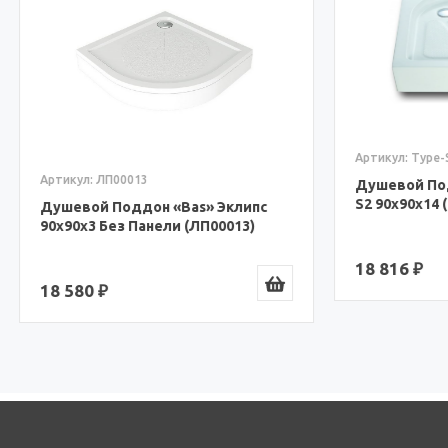
Артикул: Type-S-2
 ЛП00013
Душевой Поддон «Bravat»
S2 90x90x14 (Type-S-2)
 Поддон «Bas» Эклипс
 Без Панели (ЛП00013)
18 816 ₽
₽