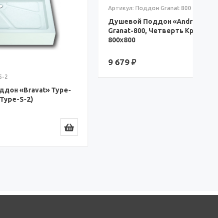
А
Душевой Поддон «Andrea»
Granat-800, Четверть Круга
К
800x800
7
9 679 ₽
2
 Type-