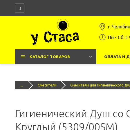
г. Челяби
Пн - Сб: c 
КАТАЛОГ ТОВАРОВ
ОПЛАТА И 
...
Смесители
Смесители для Гигиенического Ду
Гигиенический Душ со 
Круглый (5309/00SM)