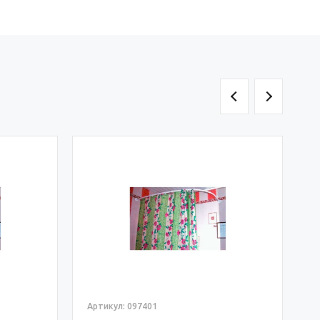
А
К
O
3
Артикул: 097401