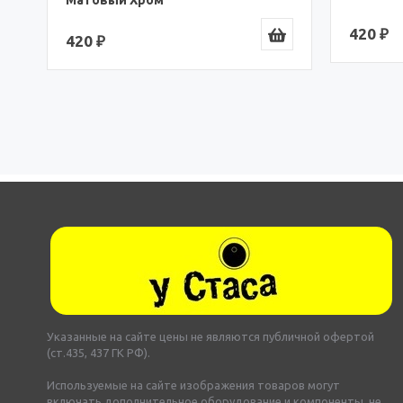
420 ₽
420 ₽
Указанные на сайте цены не являются публичной офертой
(ст.435, 437 ГК РФ).
Используемые на сайте изображения товаров могут
включать дополнительное оборудование и компоненты, не