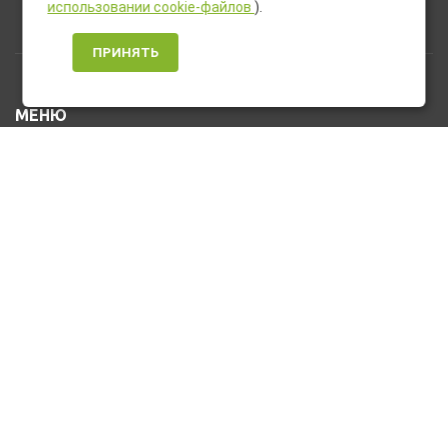
использовании cookie-файлов
).
ПРИНЯТЬ
МЕНЮ
Каталог товаров
Оплата и доставка
О нас
Услуги
Новости и Акции
Контакты
На главную
КОНТАКТЫ
+7 (912) 476-10-80