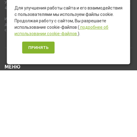
Указанные на сайте цены не являются публичной офертой (ст.435,
437 ГК РФ).
Для улучшения работы сайта и его взаимодействия
с пользователями мы используем файлы cookie.
Используемые на сайте изображения товаров могут включать
Продолжая работу с сайтом, Вы разрешаете
дополнительное оборудование и компоненты, не входящие в
использование cookie-файлов (
подробнее об
стандартную комплектацию товара.
использовании cookie-файлов
).
ПРИНЯТЬ
МЕНЮ
Каталог товаров
Оплата и доставка
О нас
Услуги
Новости и Акции
Контакты
На главную