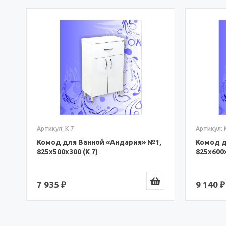
,
Артикул: К 7
Артикул: 
Комод для Ванной «Андария» №1,
Комод д
825x500x300 (К 7)
825x600x
7 935 ₽
9 140 ₽