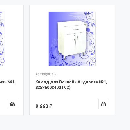
А
К
8
8
Артикул: К 2
ия» №1,
Комод для Ванной «Андария» №1,
825x600x400 (К 2)
9 660 ₽