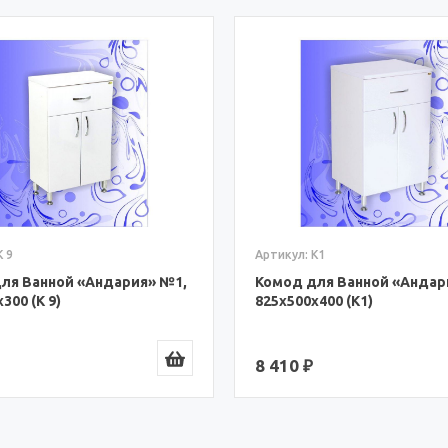
К 9
Артикул: К1
ля Ванной «Андария» №1,
Комод для Ванной «Андар
300 (К 9)
825x500x400 (К1)
8 410 ₽