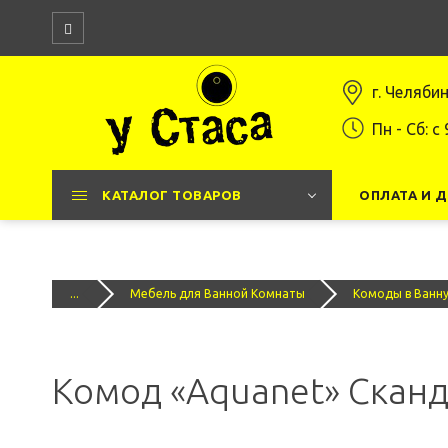
г. Челяби
Пн - Сб: c 
КАТАЛОГ ТОВАРОВ
ОПЛАТА И 
...
Мебель для Ванной Комнаты
Комоды в Ванн
Комод «Aquanet» Сканд