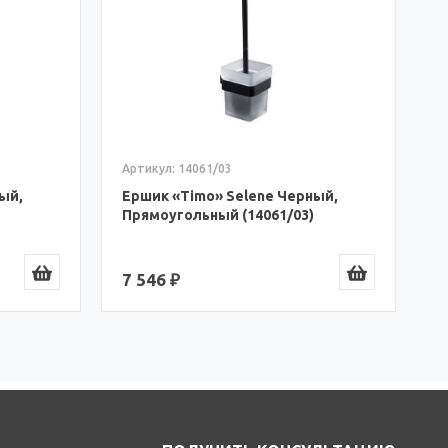
А
Е
М
(
7
Артикул: 14061/03
Ершик «Timo» Selene Черный,
ый,
Прямоугольный (14061/03)
7 546 ₽