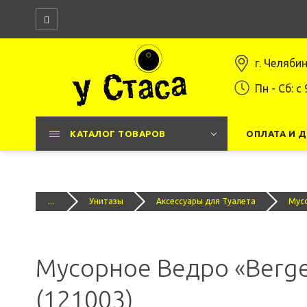
г. Челяби
Пн - Сб: c 
КАТАЛОГ ТОВАРОВ
ОПЛАТА И 
...
Унитазы
Аксессуары для Туалета
Мусо
Мусорное Ведро «Berge
(121003)