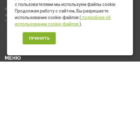
с пользователями мы используем файлы cookie.
Используемые на сайте изображения товаров могут включать
Продолжая работу с сайтом, Вы разрешаете
дополнительное оборудование и компоненты, не входящие в
использование cookie-файлов (
подробнее об
стандартную комплектацию товара.
использовании cookie-файлов
).
ПРИНЯТЬ
МЕНЮ
Каталог товаров
Оплата и доставка
О нас
Услуги
Новости и Акции
Контакты
На главную