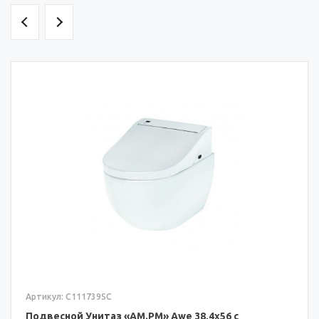
Артикул: C111739SC
Подвесной Унитаз «AM.PM» Awe 38,4x56 с