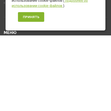
использование cookie-файлов (
подробнее об
стандартную комплектацию товара.
использовании cookie-файлов
).
ПРИНЯТЬ
МЕНЮ
Каталог товаров
Оплата и доставка
О нас
Услуги
Новости и Акции
Контакты
На главную
КОНТАКТЫ
+7 (912) 476-10-80