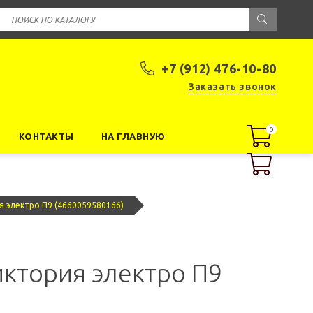
+7 (912) 476-10-80
Заказать звонок
0
0
КОНТАКТЫ
НА ГЛАВНУЮ
я электро П9 (4660059580166)
ктория электро П9