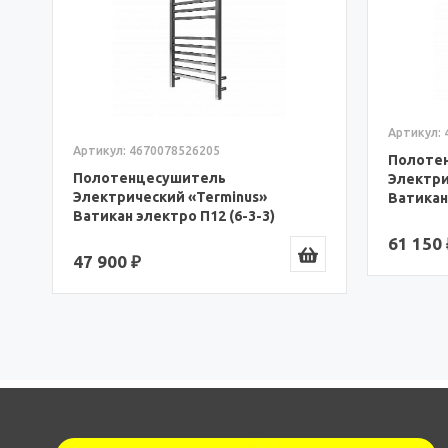
Артикул:
Артикул: 4670078526205
Полоте
Полотенцесушитель
Электри
Электрический «Terminus»
Ватикан 
Ватикан электро П12 (6-3-3)
(467007
(4670078526205)
61 150 
47 900 ₽