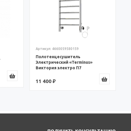
А
П
Э
Е
(
1
Артикул: 4660059580159
Полотенцесушитель
»
Электрический «Terminus»
Виктория электро П7
(4660059580159)
11 400 ₽