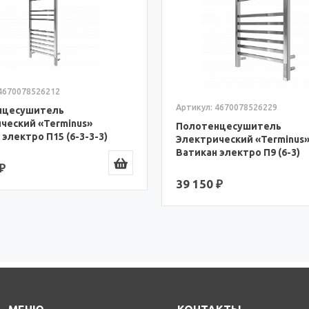
 4670078526212
Артикул: 4670078526229
нцесушитель
ческий «Terminus»
Полотенцесушитель
электро П15 (6-3-3-3)
Электрический «Terminus
8526212)
Ватикан электро П9 (6-3)
(4670078526229)
₽
39 150 ₽