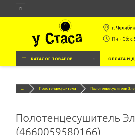
г. Челяби
Пн - Сб: c 
КАТАЛОГ ТОВАРОВ
ОПЛАТА И 
...
Полотенцесушители
Полотенцесушители Эле
Полотенцесушитель Эле
(4660059580166)