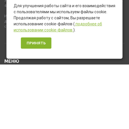
Указанные на сайте цены не являются публичной офертой (ст.435,
437 ГК РФ).
Для улучшения работы сайта и его взаимодействия
с пользователями мы используем файлы cookie.
Используемые на сайте изображения товаров могут включать
Продолжая работу с сайтом, Вы разрешаете
дополнительное оборудование и компоненты, не входящие в
использование cookie-файлов (
подробнее об
стандартную комплектацию товара.
использовании cookie-файлов
).
ПРИНЯТЬ
МЕНЮ
Каталог товаров
Оплата и доставка
О нас
Услуги
Новости и Акции
Контакты
На главную