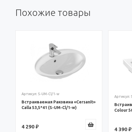
Похожие товары
Артикул: S-UM-COL50/1-w
Артикул: 
t»
Встраиваемая Раковина «Cersanit»
Встраив
Colour 50*40,5 (S-UM-COL50/1-w)
Erica 55
4 390 ₽
3 350 ₽