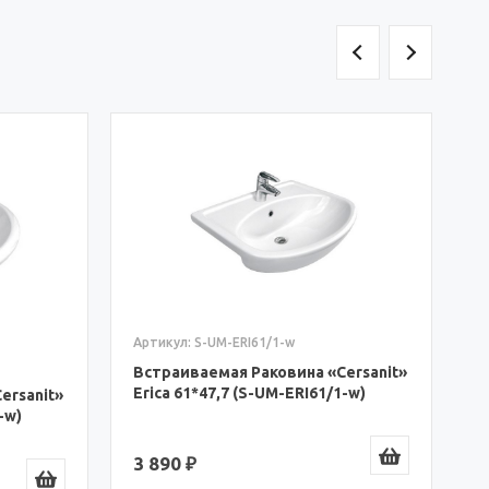
Артикул: S-UM-ERI80/1-w
А
Встраиваемая Раковина «Cersanit»
В
Erica 80*51 (S-UM-ERI80/1-w)
M
6 750 ₽
3
ersanit»
-w)