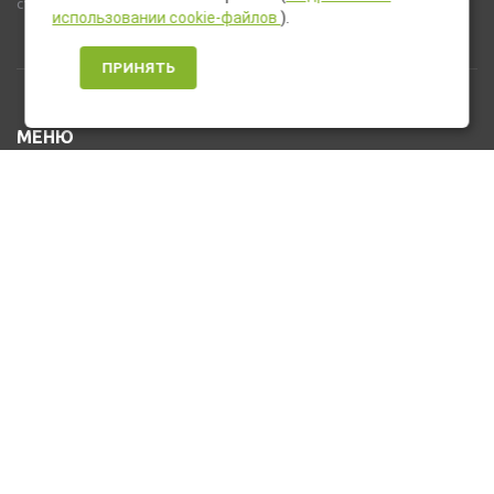
стандартную комплектацию товара.
использовании cookie-файлов
).
ПРИНЯТЬ
МЕНЮ
Каталог товаров
Оплата и доставка
О нас
Услуги
Новости и Акции
Контакты
На главную
КОНТАКТЫ
+7 (912) 476-10-80