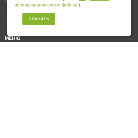
стандартную комплектацию товара.
использовании cookie-файлов
).
ПРИНЯТЬ
МЕНЮ
Каталог товаров
Оплата и доставка
О нас
Услуги
Новости и Акции
Контакты
На главную
КОНТАКТЫ
+7 (912) 476-10-80