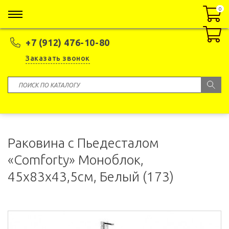
0
0
+7 (912) 476-10-80
Заказать звонок
Раковина с Пьедесталом
«Comforty» Моноблок,
45x83x43,5см, Белый (173)