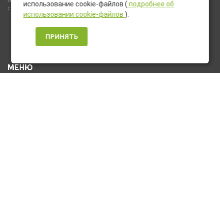
использование cookie-файлов (
подробнее об
стандартную комплектацию товара.
использовании cookie-файлов
).
ПРИНЯТЬ
МЕНЮ
Каталог товаров
Оплата и доставка
О нас
Услуги
Новости и Акции
Контакты
На главную
КОНТАКТЫ
+7 (912) 476-10-80