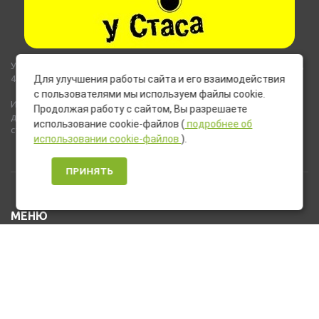
Указанные на сайте цены не являются публичной офертой (ст.435,
437 ГК РФ).
Для улучшения работы сайта и его взаимодействия
с пользователями мы используем файлы cookie.
Используемые на сайте изображения товаров могут включать
Продолжая работу с сайтом, Вы разрешаете
дополнительное оборудование и компоненты, не входящие в
использование cookie-файлов (
подробнее об
стандартную комплектацию товара.
использовании cookie-файлов
).
ПРИНЯТЬ
МЕНЮ
Каталог товаров
Оплата и доставка
О нас
Услуги
Новости и Акции