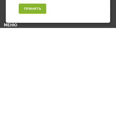
ПРИНЯТЬ
МЕНЮ
Каталог товаров
Оплата и доставка
О нас
Услуги
Новости и Акции
Контакты
На главную
КОНТАКТЫ
+7 (912) 476-10-80
u_stasa30@mail.ru