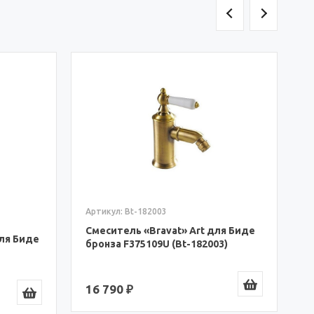
А
С
х
1
Артикул: Bt-182003
Смеситель «Bravat» Art для Биде
для Биде
бронза F375109U (Bt-182003)
16 790 ₽