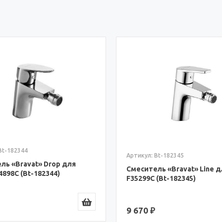
Bt-182344
Артикул: Bt-182345
ль «Bravat» Drop для
Смеситель «Bravat» Line 
4898C (Bt-182344)
F35299C (Bt-182345)
9 670 ₽