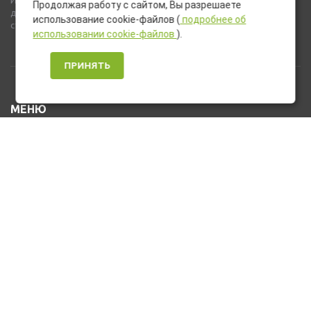
Используемые на сайте изображения товаров могут включать
Продолжая работу с сайтом, Вы разрешаете
дополнительное оборудование и компоненты, не входящие в
использование cookie-файлов (
подробнее об
стандартную комплектацию товара.
использовании cookie-файлов
).
ПРИНЯТЬ
МЕНЮ
Каталог товаров
Оплата и доставка
О нас
Услуги
Новости и Акции
Контакты
На главную
КОНТАКТЫ