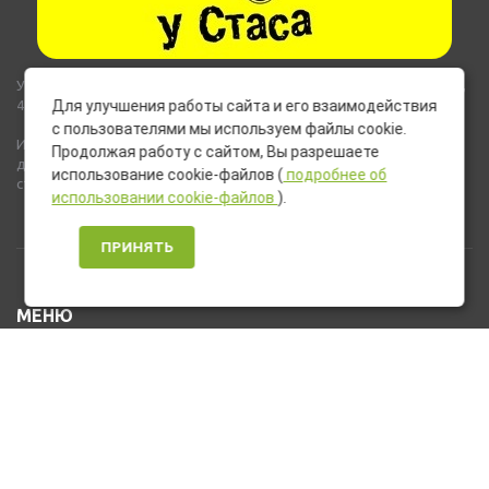
Указанные на сайте цены не являются публичной офертой (ст.435,
437 ГК РФ).
Для улучшения работы сайта и его взаимодействия
с пользователями мы используем файлы cookie.
Используемые на сайте изображения товаров могут включать
Продолжая работу с сайтом, Вы разрешаете
дополнительное оборудование и компоненты, не входящие в
использование cookie-файлов (
подробнее об
стандартную комплектацию товара.
использовании cookie-файлов
).
ПРИНЯТЬ
МЕНЮ
Каталог товаров
Оплата и доставка
О нас
Услуги
Новости и Акции