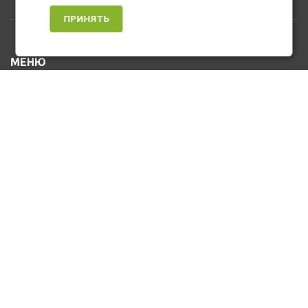
ПРИНЯТЬ
МЕНЮ
Каталог товаров
Оплата и доставка
О нас
Услуги
Новости и Акции
Контакты
На главную
КОНТАКТЫ
+7 (912) 476-10-80
u_stasa30@mail.ru