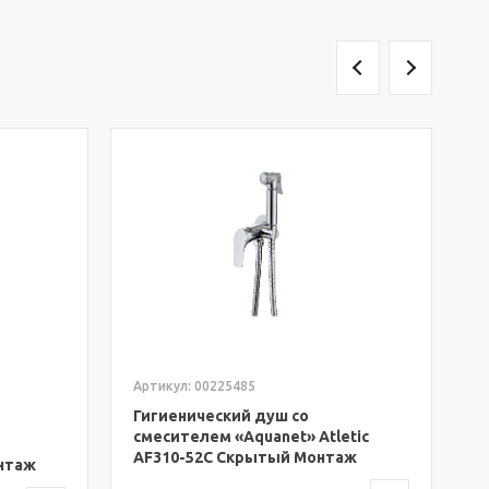
А
Г
с
A
(
7
Артикул: 00225485
Гигиенический душ со
смесителем «Aquanet» Atletic
AF310-52С Скрытый Монтаж
нтаж
(00225485)