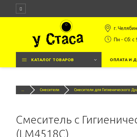
г. Челяби
Пн - Сб: c 
КАТАЛОГ ТОВАРОВ
ОПЛАТА И 
...
Смесители
Смесители для Гигиенического Ду
Смеситель с Гигиениче
(LM4518C)