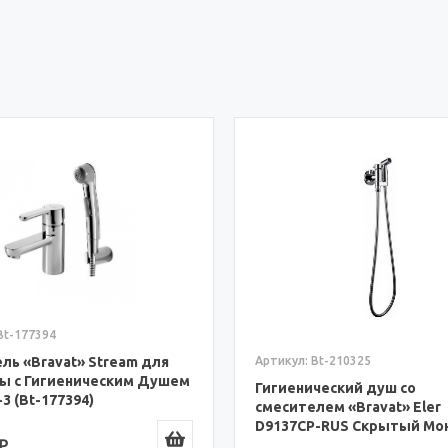
Bt-177394
Артикул: Bt-210325
ль «Bravat» Stream для
ы с Гигиеническим Душем
Гигиенический душ со
3 (Bt-177394)
смесителем «Bravat» Eler
D9137CP-RUS Скрытый Мо
₽
(Bt-210325)