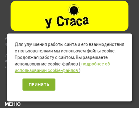
Указанные на сайте цены не являются публичной офертой (ст.435,
437 ГК РФ).
Для улучшения работы сайта и его взаимодействия
с пользователями мы используем файлы cookie.
Используемые на сайте изображения товаров могут включать
Продолжая работу с сайтом, Вы разрешаете
дополнительное оборудование и компоненты, не входящие в
использование cookie-файлов (
подробнее об
стандартную комплектацию товара.
использовании cookie-файлов
).
ПРИНЯТЬ
МЕНЮ
Каталог товаров
Оплата и доставка
О нас