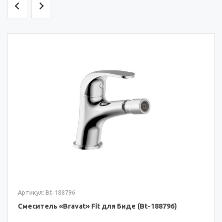
Артикул: Bt-182344
Смеситель «Bravat» Drop для Биде F3489
88796)
182344)