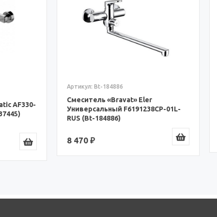
Артикул: Bt-180649
Bt-184886
Смеситель «Bravat» Fit
ль «Bravat» Eler
Универсальный 7F6135188
альный F6191238CP-01L-
RUS (Bt-180649)
184886)
10 970 ₽