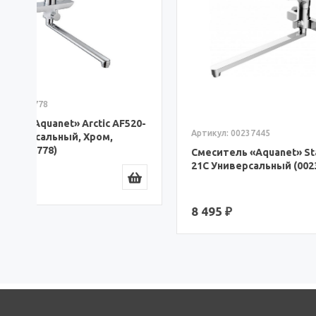
0-
Артикул: 
Артикул: 00237445
Смесите
Смеситель «Aquanet» Static AF330-
Универс
21С Универсальный (00237445)
RUS (Bt-
8 470 ₽
8 495 ₽