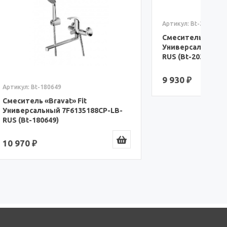
Артикул: Bt-203128
Смеситель «Bravat» Slim
А
Универсальный TF6332366CP-01L-
RUS (Bt-203128)
С
У
(
9 930 ₽
1
CP-LB-