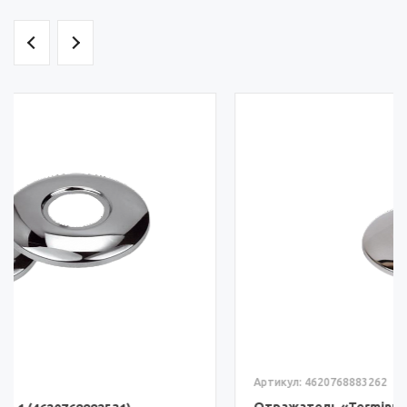
Артикул: 4620768883262
Отражатель «Terminus» 1/2 (4620768883262)