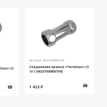
А
С
3
1
Артикул: 4620768880704
Соединение прямое «Terminus» г/г
nus» г/г
1х1 (4620768880704)
1 433 ₽