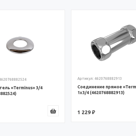
Артикул: 4620768882913
 4620768882524
Соединение прямое «Termi
ель «Terminus» 3/4
1х3/4 (4620768882913)
8882524)
1 229 ₽