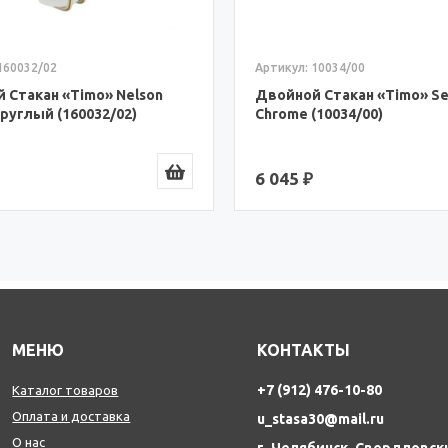
Артикул: 10034/00
160032/02
Двойной Стакан «Timo» Se
 Стакан «Timo» Nelson
Chrome (10034/00)
Круглый (160032/02)
6 045 ₽
МЕНЮ
КОНТАКТЫ
+7 (912) 476-10-80
Каталог товаров
Оплата и доставка
u_stasa30@mail.ru
О нас