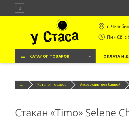
г. Челяби
Пн - Сб: c 
КАТАЛОГ ТОВАРОВ
ОПЛАТА И 
...
Каталог товаров
Аксессуары для Ванной
Стакан «Timo» Selene C