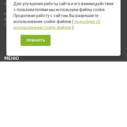
437 ГК РФ).
Для улучшения работы сайта и его взаимодействия
с пользователями мы используем файлы cookie.
Используемые на сайте изображения товаров могут включать
Продолжая работу с сайтом, Вы разрешаете
дополнительное оборудование и компоненты, не входящие в
использование cookie-файлов (
подробнее об
стандартную комплектацию товара.
использовании cookie-файлов
).
ПРИНЯТЬ
МЕНЮ
Каталог товаров
Оплата и доставка
О нас
Услуги
Новости и Акции
Контакты
На главную