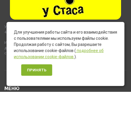
Указанные на сайте цены не являются публичной офертой (ст.435,
437 ГК РФ).
Для улучшения работы сайта и его взаимодействия
с пользователями мы используем файлы cookie.
Используемые на сайте изображения товаров могут включать
Продолжая работу с сайтом, Вы разрешаете
дополнительное оборудование и компоненты, не входящие в
использование cookie-файлов (
подробнее об
стандартную комплектацию товара.
использовании cookie-файлов
).
ПРИНЯТЬ
МЕНЮ
Каталог товаров
Оплата и доставка
О нас
Услуги
Новости и Акции