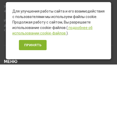
Указанные на сайте цены не являются публичной офертой (ст.435,
437 ГК РФ).
Для улучшения работы сайта и его взаимодействия
с пользователями мы используем файлы cookie.
Используемые на сайте изображения товаров могут включать
Продолжая работу с сайтом, Вы разрешаете
дополнительное оборудование и компоненты, не входящие в
использование cookie-файлов (
подробнее об
стандартную комплектацию товара.
использовании cookie-файлов
).
ПРИНЯТЬ
МЕНЮ
Каталог товаров
Оплата и доставка
О нас
Услуги
Новости и Акции
Контакты
На главную