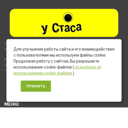
Указанные на сайте цены не являются публичной офертой (ст.435,
437 ГК РФ).
Для улучшения работы сайта и его взаимодействия
с пользователями мы используем файлы cookie.
Используемые на сайте изображения товаров могут включать
Продолжая работу с сайтом, Вы разрешаете
дополнительное оборудование и компоненты, не входящие в
использование cookie-файлов (
подробнее об
стандартную комплектацию товара.
использовании cookie-файлов
).
ПРИНЯТЬ
МЕНЮ
Каталог товаров
Оплата и доставка