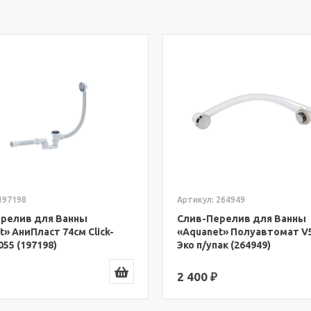
: 264949
Артикул: 154846
Перелив для Ванны
Слив-Перелив для Ванн
et» Полуавтомат V55R 70см
«Aquanet» A1850 75см (15
упак (264949)
 ₽
2 467 ₽