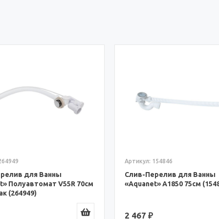
264949
Артикул: 154846
релив для Ванны
Слив-Перелив для Ванны
t» Полуавтомат V55R 70см
«Aquanet» A1850 75см (154
ак (264949)
2 467 ₽