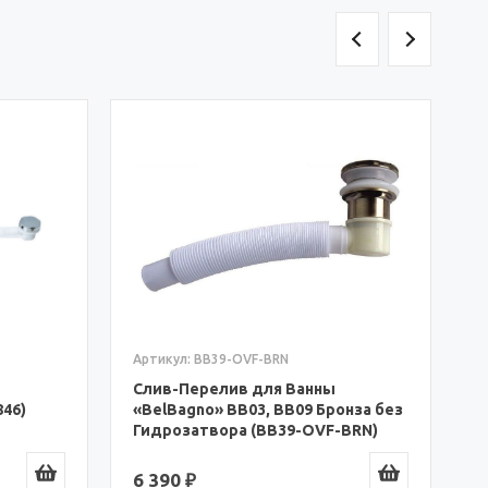
А
С
«
Г
6
Артикул: BB39-OVF-BRN
Слив-Перелив для Ванны
«BelBagno» BB03, BB09 Бронза без
846)
Гидрозатвора (BB39-OVF-BRN)
6 390 ₽