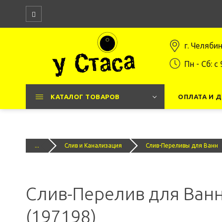
г. Челяби
Пн - Сб: c 
КАТАЛОГ ТОВАРОВ
ОПЛАТА И 
...
Слив и Канализация
Слив-Переливы для Ванн
Слив-Перелив для Ванн
(197198)