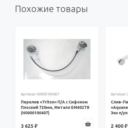
Похожие товары
Артикул: Н0000100407
Артикул: 
Перелив «Triton» П/А с Сифоном
Слив-Пе
Плоский 720мм, Металл EM602TR
«Aquane
(Н0000100407)
Эко п/уп
3 625 ₽
2 400 ₽