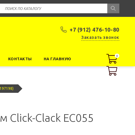
+7 (912) 476-10-80
Заказать звонок
0
0
КОНТАКТЫ
НА ГЛАВНУЮ
(197198)
 Click-Clack EC055