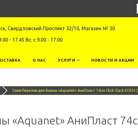
нск, Свердловский Проспект 32/10, Магазин № 30
9.00 - 17.45 Вс: c 9.00 - 17.00
ДОСТАВКА
О НАС
УСЛУГИ
НОВОСТИ И АКЦИИ
Слив-Перелив для Ванны «Aquanet» АниПласт 74см Click-Clack EC055 
ы «Aquanet» АниПласт 74см