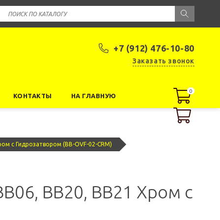
+7 (912) 476-10-80
Заказать звонок
0
0
КОНТАКТЫ
НА ГЛАВНУЮ
Хром с Гидрозатвором (BB-OVF-02-CRM)
B06, BB20, BB21 Хром с