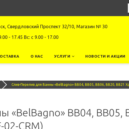
нск, Свердловский Проспект 32/10, Магазин № 30
9.00 - 17.45 Вс: c 9.00 - 17.00
ДОСТАВКА
О НАС
УСЛУГИ
НОВОСТИ И АКЦИИ
Слив-Перелив для Ванны «BelBagno» BB04, BB05, BB06, BB20, BB21 
 «BelBagno» BB04, BB05, B
-02-CRM)