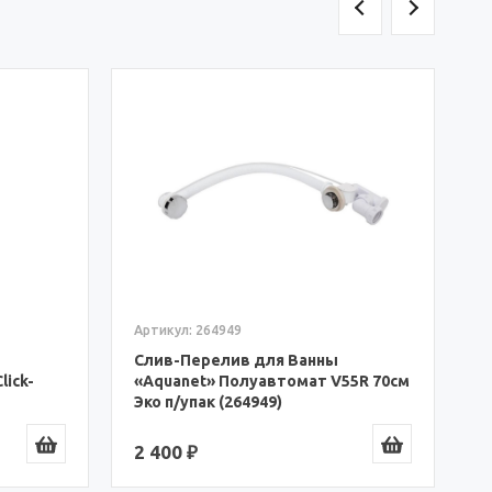
Артикул: 154846
А
Слив-Перелив для Ванны
«Aquanet» A1850 75см (154846)
С
«
Г
2 467 ₽
6
55R 70см