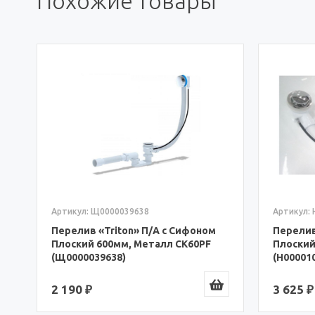
Похожие товары
Артикул: Н0000100407
Артикул: 
Перелив «Triton» П/А с Сифоном
Слив-Пе
Плоский 720мм, Металл EM602TR
«Aquanet
(Н0000100407)
Clack EC
3 625 ₽
2 267 ₽