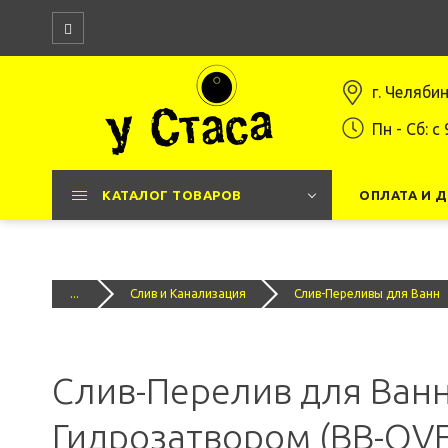
г. Челяби
Пн - Сб: c 
КАТАЛОГ ТОВАРОВ
ОПЛАТА И 
...
Слив и Канализация
Слив-Переливы для Ванн
Слив-Перелив для Ванны
Гидрозатвором (BB-OVF