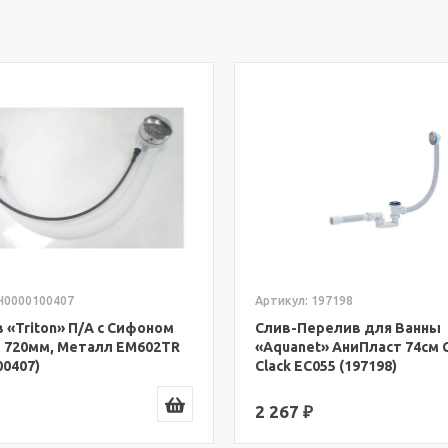
197198
Артикул: 264949
релив для Ванны
Слив-Перелив для Ванны
» АниПласт 74см Click-
«Aquanet» Полуавтомат V
055 (197198)
Эко п/упак (264949)
2 400 ₽