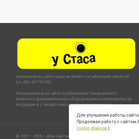
Указанные на сайте цены не являются публичной офертой
(ст.435, 437 ГК РФ).
Используемые на сайте изображения товаров могут
включать дополнительное оборудование и компоненты, не
входящие в стандартную комплектацию товара.
Для улучшения работы сайта 
Продолжая работу с сайтом, 
cookie-файлов
).
© 2021 – 2026 г. Дом Сантехники «У Стаса»