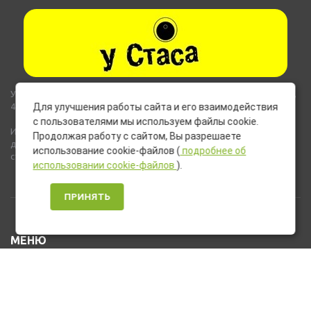
Указанные на сайте цены не являются публичной офертой (ст.435,
437 ГК РФ).
Для улучшения работы сайта и его взаимодействия
с пользователями мы используем файлы cookie.
Используемые на сайте изображения товаров могут включать
Продолжая работу с сайтом, Вы разрешаете
дополнительное оборудование и компоненты, не входящие в
использование cookie-файлов (
подробнее об
стандартную комплектацию товара.
использовании cookie-файлов
).
ПРИНЯТЬ
МЕНЮ
Каталог товаров
Оплата и доставка
О нас