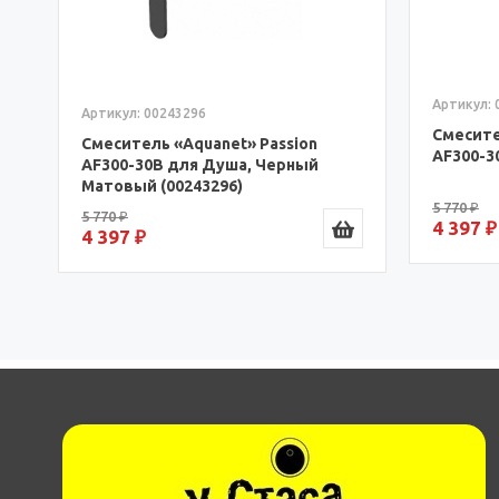
Артикул: 
Артикул: 00243296
Смесите
Смеситель «Aquanet» Passion
AF300-3
AF300-30B для Душа, Черный
Матовый (00243296)
5 770 ₽
5 770 ₽
4 397 ₽
4 397 ₽