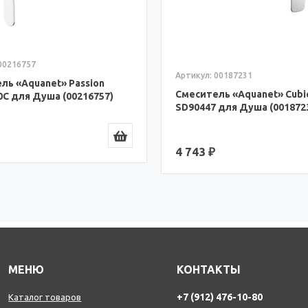
00216757
Артикул: 00187231
ль «Aquanet» Passion
Смеситель «Aquanet» Cubi
0С для Душа (00216757)
SD90447 для Душа (001872
4 743 ₽
МЕНЮ
КОНТАКТЫ
+7 (912) 476-10-80
Каталог товаров