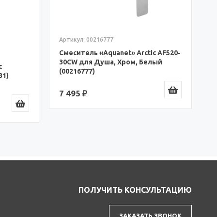
6
Артикул: 00216777
Смеситель «Aquanet» Arctic AF520-
30СW для Душа, Хром, Белый
c
(00216777)
31)
7 495 ₽
ПОЛУЧИТЬ КОНСУЛЬТАЦИЮ
ЗАКАЗАТЬ ЗВОНОК