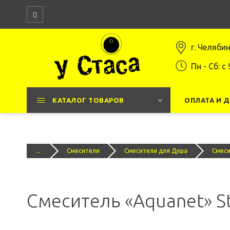
г. Челяби
Пн - Сб: c 
КАТАЛОГ ТОВАРОВ
ОПЛАТА И 
...
Смесители
Смесители для Душа
Смеси
Смеситель «Aquanet» St