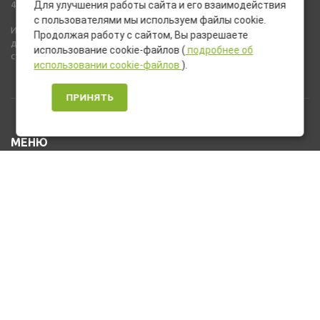
437 ГК РФ).
Для улучшения работы сайта и его взаимодействия
с пользователями мы используем файлы cookie.
Используемые на сайте изображения товаров могут включать
Продолжая работу с сайтом, Вы разрешаете
дополнительное оборудование и компоненты, не входящие в
использование cookie-файлов (
подробнее об
стандартную комплектацию товара.
использовании cookie-файлов
).
ПРИНЯТЬ
МЕНЮ
Каталог товаров
Оплата и доставка
О нас
Услуги
Новости и Акции
Контакты
На главную