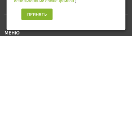
использовании cookie-файлов
).
ПРИНЯТЬ
МЕНЮ
Каталог товаров
Оплата и доставка
О нас
Услуги
Новости и Акции
Контакты
На главную
КОНТАКТЫ
+7 (912) 476-10-80
u_stasa30@mail.ru